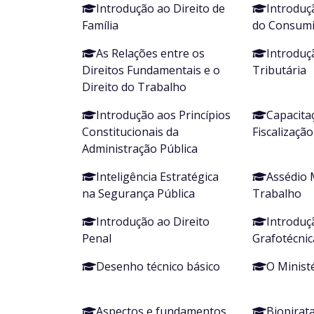
Introdução ao Direito de
Introduç
Família
do Consum
As Relações entre os
Introduç
Direitos Fundamentais e o
Tributária
Direito do Trabalho
Introdução aos Princípios
Capacita
Constitucionais da
Fiscalizaçã
Administração Pública
Inteligência Estratégica
Assédio 
na Segurança Pública
Trabalho
Introdução ao Direito
Introduçã
Penal
Grafotécnic
Desenho técnico básico
O Minist
Aspectos e fundamentos
Biopirata