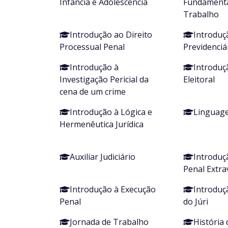
Infância e Adolescência
Fundamentai
Trabalho
Introdução ao Direito
Introduç
Processual Penal
Previdenciá
Introdução à
Introduç
Investigação Pericial da
Eleitoral
cena de um crime
Introdução à Lógica e
Linguag
Hermenêutica Jurídica
Auxiliar Judiciário
Introduç
Penal Extr
Introdução à Execução
Introduç
Penal
do Júri
Jornada de Trabalho
História 