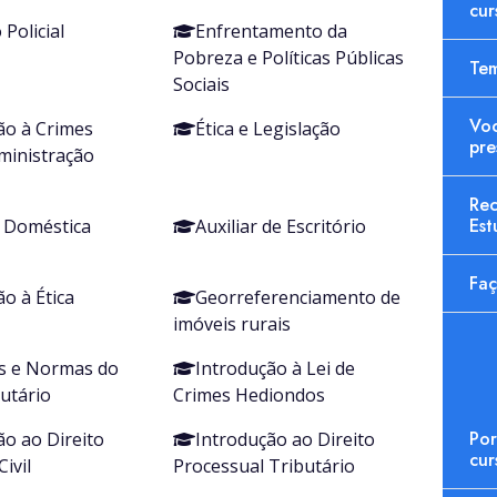
cur
 Policial
Enfrentamento da
Pobreza e Políticas Públicas
Te
Sociais
Voc
ão à Crimes
Ética e Legislação
pre
ministração
Rec
Est
a Doméstica
Auxiliar de Escritório
Faç
o à Ética
Georreferenciamento de
imóveis rurais
os e Normas do
Introdução à Lei de
butário
Crimes Hediondos
Po
ão ao Direito
Introdução ao Direito
cur
ivil
Processual Tributário