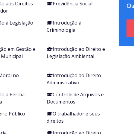
ão aos Direitos
Previdência Social
Ou
idor
ão à Legislação
Introdução à
Criminologia
ção em Gestão e
Introdução ao Direito e
o Municipal
Legislação Ambiental
Moral no
Introdução ao Direito
Administrativo
o à Perícia
Controle de Arquivos e
a
Documentos
ério Público
O trabalhador e seus
direitos
ria
Introdução ao Direito