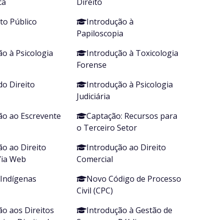
ca
Direito
o Público
Introdução à
Papiloscopia
ão à Psicologia
Introdução à Toxicologia
Forense
do Direito
Introdução à Psicologia
Judiciária
ão ao Escrevente
Captação: Recursos para
o Terceiro Setor
ão ao Direito
Introdução ao Direito
Via Web
Comercial
 Indígenas
Novo Código de Processo
Civil (CPC)
ão aos Direitos
Introdução à Gestão de