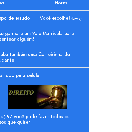
so
Horas
mpo de estudo
Você escolhe!
(Livre)
ê ganhará um Vale-Matrícula para
sentear alguém!
eba também uma Carteirinha de
udante!
a tudo pelo celular!
r
97 você pode fazer todos os
R$
sos que quiser!