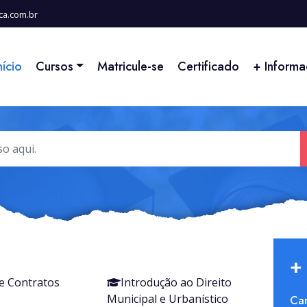
ca.com.br
nício
Cursos
Matricule-se
Certificado
+ Inform
+
e Contratos
Introdução ao Direito
Municipal e Urbanístico
Car