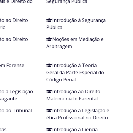
s e Direito do
Segurança Pública
ão ao Direito
Introdução à Segurança
rio
Pública
ão ao Direito
Noções em Mediação e
Arbitragem
em Forense
Introdução à Teoria
Geral da Parte Especial do
Código Penal
ão à Legislação
Introdução ao Direito
avagante
Matrimonial e Parental
ão ao Tribunal
Introdução à Legislação e
ética Profissional no Direito
das
Introdução à Ciência