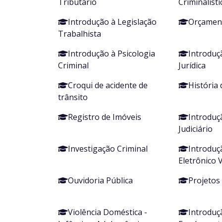
Tributário
Criminalísti
Introdução à Legislação
Orçament
Trabalhista
Introdução à Psicologia
Introduç
Criminal
Jurídica
Croqui de acidente de
História 
trânsito
Registro de Imóveis
Introduç
Judiciário
Investigação Criminal
Introduç
Eletrônico 
Ouvidoria Pública
Projetos
Violência Doméstica -
Introduç