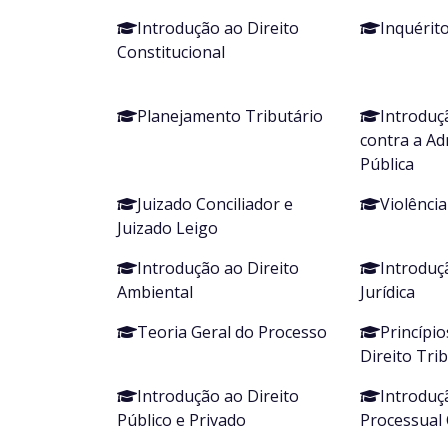
Introdução ao Direito
Inquérito
Constitucional
Planejamento Tributário
Introduç
contra a Ad
Pública
Juizado Conciliador e
Violênci
Juizado Leigo
Introdução ao Direito
Introduçã
Ambiental
Jurídica
Teoria Geral do Processo
Princípi
Direito Tri
Introdução ao Direito
Introduç
Público e Privado
Processual C