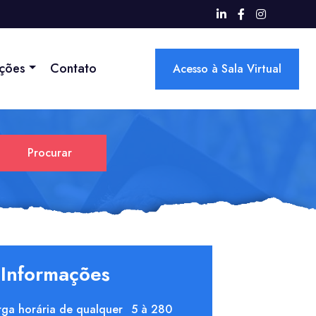
ações
Contato
Acesso à Sala Virtual
Procurar
 Informações
ga horária de qualquer
5 à 280