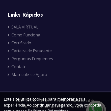
Links Rápidos
SALA VIRTUAL
Como Funciona
Certificado
Carteira de Estudante
Perguntas Frequentes
Contato
Matricule-se Agora
Este site utiliza cookies para melhorar a sua
2013-2026 - CEDEP - Centro Educacional de
experiência. Ao continuar navegando, você concorda
Desenvolvimento Profissional Ltda