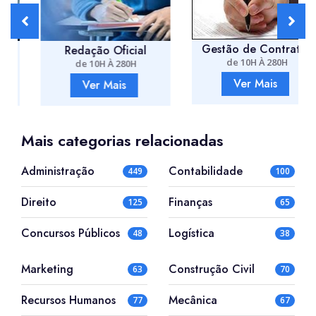
Gestão de Contratos
Redação Oficial
de 10H À 280H
de 10H À 280H
Ver Mais
Ver Mais
Mais categorias relacionadas
Administração
Contabilidade
449
100
Direito
Finanças
125
65
Concursos Públicos
Logística
48
38
Marketing
Construção Civil
63
70
Recursos Humanos
Mecânica
77
67