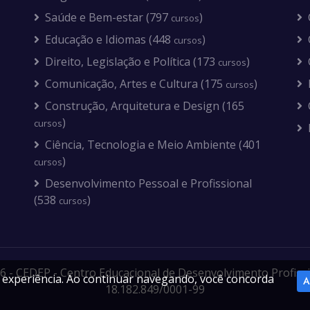
Saúde e Bem-estar (797
)
cursos
Educação e Idiomas (448
)
cursos
Direito, Legislação e Política (173
)
cursos
Comunicação, Artes e Cultura (175
)
cursos
Construção, Arquitetura e Design (165
)
cursos
Ciência, Tecnologia e Meio Ambiente (401
)
cursos
Desenvolvimento Pessoal e Profissional
(538
)
cursos
6 - CEDEP - Centro Educacional de Desenvolvimento Profissi
ua experiência. Ao continuar navegando, você concorda
A
18.182.849/0001-99