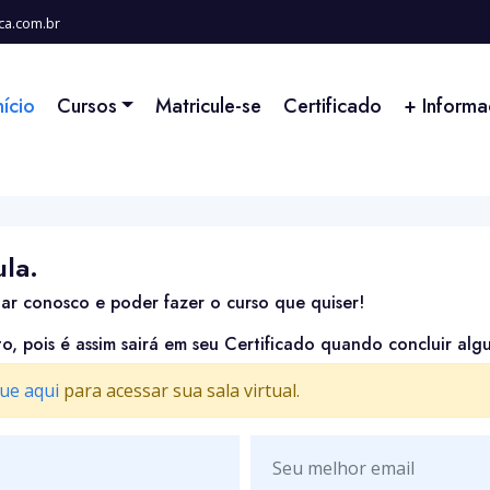
ca.com.br
nício
Cursos
Matricule-se
Certificado
+ Inform
ula.
lar conosco e poder fazer o curso que quiser!
to, pois é assim sairá em seu Certificado quando concluir alg
que aqui
para acessar sua sala virtual.