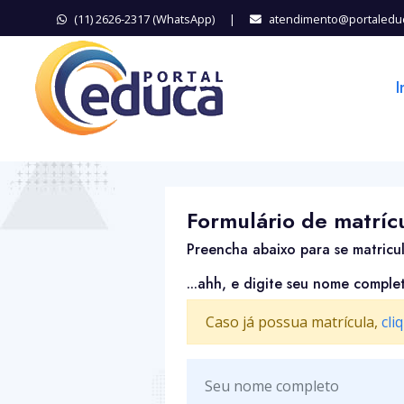
(11) 2626-2317 (WhatsApp)
|
atendimento@portaledu
I
Formulário de matríc
Preencha abaixo para se matricu
...ahh, e digite seu nome comple
Caso já possua matrícula,
cli