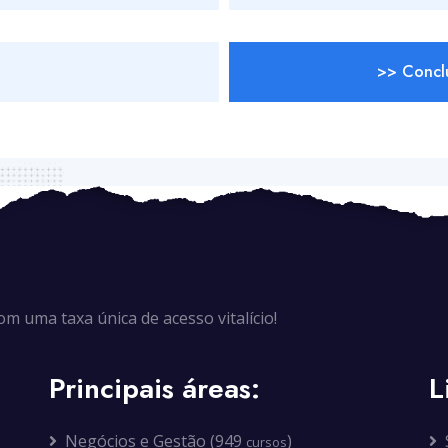
>> Conclu
 uma taxa única de acesso vitalício!
Principais áreas:
L
Negócios e Gestão (949
)
cursos