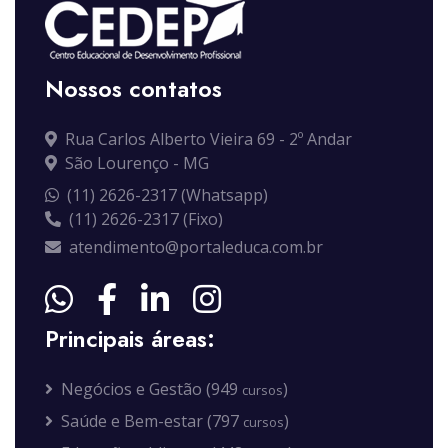
Nossos contatos
Rua Carlos Alberto Vieira 69 - 2º Andar
São Lourenço - MG
(11) 2626-2317 (Whatsapp)
(11) 2626-2317 (Fixo)
atendimento@portaleduca.com.br
Principais áreas:
Negócios e Gestão (949
)
cursos
Saúde e Bem-estar (797
)
cursos