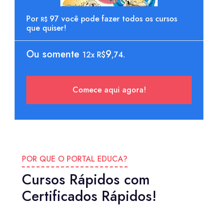
Por
97 você pode fazer todos os cursos
R$
que quiser!
Ou somente
9
12x R$
,74.
Comece aqui agora!
POR QUE O PORTAL EDUCA?
Cursos Rápidos com
Certificados Rápidos!