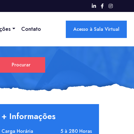
ações
Contato
Acesso à Sala Virtual
Procurar
+ Informações
Carga Horária
5 à 280 Horas