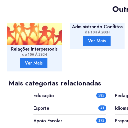
Outr
Administrando Conflitos
de 10H À 280H
Ver Mais
Atividades Lúdicas
s
de 10H À 280H
Ver Mais
Mais categorias relacionadas
Educação
Pedag
585
Esporte
Idiom
41
Apoio Escolar
Prepa
275