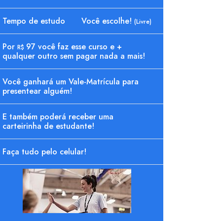
Tempo de estudo
Você escolhe!
(Livre)
Por
97 você faz esse curso e +
R$
qualquer outro sem pagar nada a mais!
Você ganhará um Vale-Matrícula para
presentear alguém!
E também poderá receber uma
carteirinha de estudante!
Faça tudo pelo celular!