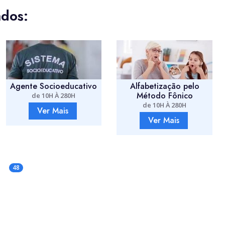
ados:
Alfabetização pelo
Relações Interpessoais
Método Fônico
de 10H À 280H
de 10H À 280H
Ver Mais
Ver Mais
48