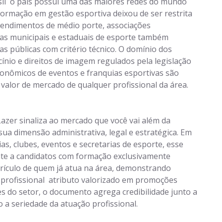
l  o país possui uma das maiores redes do mundo
formação em gestão esportiva deixou de ser restrita
eendimentos de médio porte, associações
arias municipais e estaduais de esporte também
as públicas com critério técnico. O domínio dos
cínio e direitos de imagem regulados pela legislação
conômicos de eventos e franquias esportivas são
 valor de mercado de qualquer profissional da área.
azer sinaliza ao mercado que você vai além da
ua dimensão administrativa, legal e estratégica. Em
s, clubes, eventos e secretarias de esporte, esse
ente a candidatos com formação exclusivamente
urrículo de quem já atua na área, demonstrando
rofissional  atributo valorizado em promoções
 do setor, o documento agrega credibilidade junto a
o a seriedade da atuação profissional.