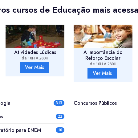
os cursos de Educação mais acess
A Importância do
Agente Socioeducativo
Reforço Escolar
de 10H À 280H
de 10H À 280H
Ver Mais
Ver Mais
ogia
Concursos Públicos
313
as
22
ratório para ENEM
10