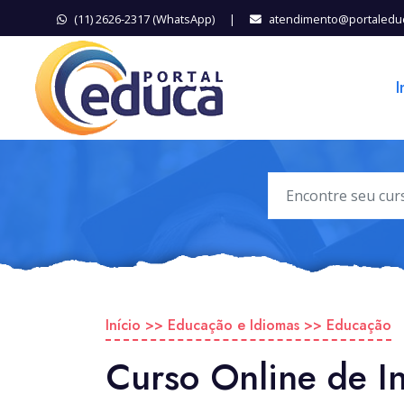
(11) 2626-2317 (WhatsApp)
|
atendimento@portaledu
I
Início
>>
Educação e Idiomas
>>
Educação
Curso Online de I