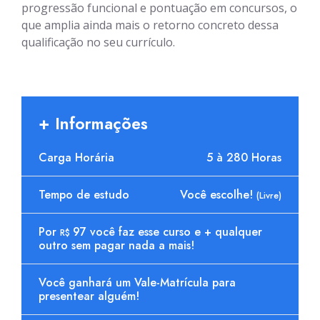
progressão funcional e pontuação em concursos, o
que amplia ainda mais o retorno concreto dessa
qualificação no seu currículo.
+ Informações
Carga Horária
5 à 280 Horas
Tempo de estudo
Você escolhe!
(Livre)
Por
97 você faz esse curso e + qualquer
R$
outro sem pagar nada a mais!
Você ganhará um Vale-Matrícula para
presentear alguém!