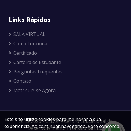
Links Rápidos
SALA VIRTUAL
Como Funciona
Certificado
Carteira de Estudante
Perguntas Frequentes
Contato
Matricule-se Agora
Este site utiliza cookies para melhorar a sua
2013-2026 - CEDEP - Centro Educacional de
experiência. Ao continuar navegando, você concorda
Desenvolvimento Profissional Ltda