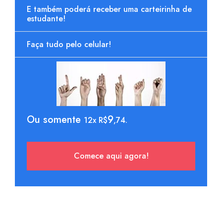
E também poderá receber uma carteirinha de
estudante!
Faça tudo pelo celular!
Ou somente
9
12x R$
,74.
Comece aqui agora!