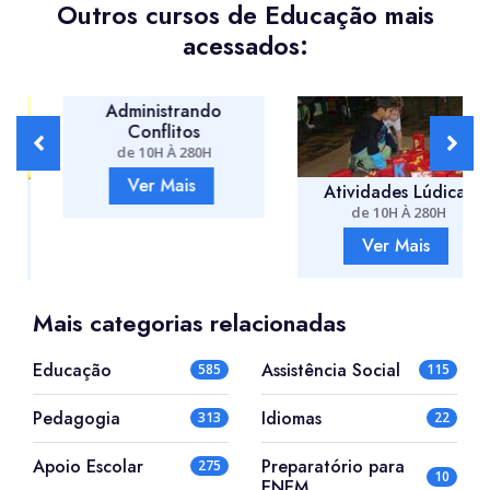
Outros cursos de Educação mais
acessados:
Administrando
Conflitos
de 10H À 280H
Ver Mais
Atividades Lúdicas
de 10H À 280H
Ver Mais
Mais categorias relacionadas
Educação
Assistência Social
585
115
Pedagogia
Idiomas
313
22
Apoio Escolar
Preparatório para
275
10
ENEM