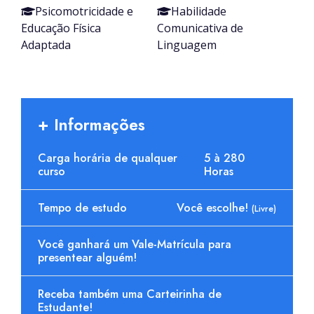
Psicomotricidade e
Habilidade
Educação Física
Comunicativa de
Adaptada
Linguagem
+ Informações
Carga horária de qualquer
5 à 280
curso
Horas
Tempo de estudo
Você escolhe!
(Livre)
Você ganhará um Vale-Matrícula para
presentear alguém!
Receba também uma Carteirinha de
Estudante!